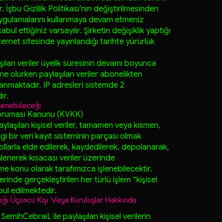
şbu Gizlilik Politikası’nın değiştirilmesinden
uygulamalarını kullanmaya devam etmeniz
abul ettiğiniz varsayılır. Şirketin değişiklik yaptığı
nternet sitesinde yayınlandığı tarihte yürürlük
lan veriler üyelik süresinin devamı boyunca
e olurken paylaşılan veriler abonelikten
anmaktadır. IP adresleri sistemde
2
ır.
şlenebileceği
n Koruması Kanunu (KVKK)
aylaşılan kişisel veriler, tamamen veya kısmen,
i bir veri kayıt sisteminin parçası olmak
llarla elde edilerek, kaydedilerek, depolanarak,
lenerek kısacası veriler üzerinde
eme konu olarak tarafımızca işlenebilecektir.
nde gerçekleştirilen her türlü işlem “kişisel
bul edilmektedir.
ceği Üçüncü Kişi Veya Kuruluşlar Hakkında
,
SemihCebraiL
ile paylaşılan kişisel verilerin