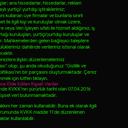
uşlar; ana hissedarlar, hissedarlar, reklam
ı yurtiçi/ yurtdışı iştiraklerimiz;
ını kullanan üye firmalar ve bunlarla sınırlı
ile ilgili kişi ve kuruluşlar olmak üzere,
 veya Veri İşleyen sıfatı ile hizmet aldığımız, iş
ağı kuruluşları, yurtiçi/yurtdışı kuruluşlar ve
rdır. Mahkemelerden gelen bağlayıcı taleplere
üklerimiz dahilinde verileriniz istisnai olarak
cektir.
rezlere ilişkin düzenlemelerimiz
ası” olup, şu anda okuduğunuz “Gizlilik ve
olitikası’nın bir parçasını oluşturmaktadır. Çerez
nmek için lütfen tıklayın.
 Elde Edilen Kişisel Veriler
inde KVKK’nın yürürlük tarihi olan 07.04.2016
işisel veri bulunmamaktadır.
akkını her zaman kullanabilir. Buna ek olarak ilgili
i durumunda KVKK madde 11’de düzenlenen
lar kullanılabilir.