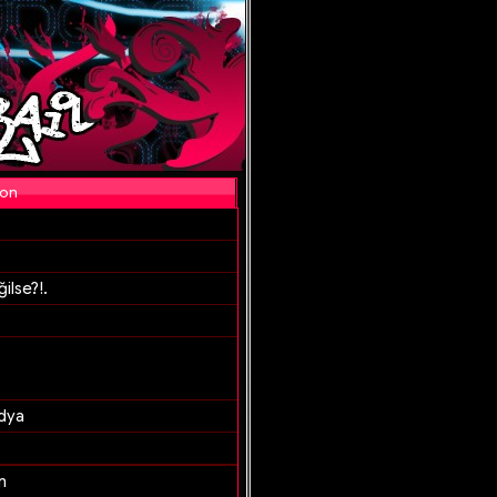
yon
ilse?!.
dya
n