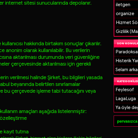
ler internet sitesi sunucularında depolanır.
iletgen
organize
Hizmet Sö
Gizlilik (M
kullanıcısı hakkında birtakım sonuçlar çıkarılır.
SON KONUL
e anonim olarak kullanılabilir. Bu verilerin
Paradoksal
cısına aktarılması durumunda veri güvenliğine
Histerik Ya
eler çerçevesinde aktarılması için gerekli
Selam arka
ilerin verilmesi halinde Şirket, bu bilgileri yasada
KATEGORILE
abul beyanında belirtilen sınırlamalar
Feylesof
ve bu çerçevede işleme tabi tutacağını veya
LagaLuga
Ya öyle değ
n kullanım amaçları aşağıda listelenmiştir:
 özelleştirme
ve kayıt tutma