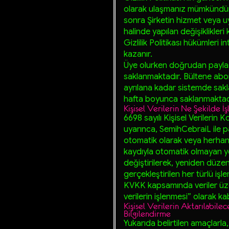
olarak ulaşmanız mümkündür. İ
sonra Şirketin hizmet veya 
halinde yapılan değişiklikleri k
Gizlilik Politikası hükümleri i
kazanır.
Üye olurken doğrudan paylaşı
saklanmaktadır. Bültene abon
ayrılana kadar sistemde sakl
hafta
boyunca saklanmaktad
Kişisel Verilerin Ne Şekilde İ
6698 sayılı Kişisel Verileri
uyarınca,
SemihCebraiL
ile p
otomatik olarak veya herhang
kaydıyla otomatik olmayan yo
değiştirilerek, yeniden düzen
gerçekleştirilen her türlü işl
KVKK kapsamında veriler üzeri
verilerin işlenmesi” olarak ka
Kişisel Verilerin Aktarılabile
Bilgilendirme
Yukarıda belirtilen amaçlarla