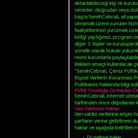
aktarılabileceği kişi ve kurul
verenler, doğrudan veya dolayl
başta
SemihCebraiL
altyapıs
olmamak üzere sunulan hizmet 
faaliyetlerimizi yürütmek üzere
birliği yaptığımız, program ort
diğer 3. kişiler ve kuruluşla
yönelik olarak hukuki yükümlül
resmi kurumlarla paylaşılabile
Reklam amaçlı kullanılacak çe
“
SemihCebraiL
Çerez Politik
Kişisel Verilerin Korunması P
Politikamız hakkında bilgi edi
KVKK Yürürlüğe Girmeden Önce
SemihCebraiL
internet sites
tarihinden önce depolanan k
Veri Sahibinin Hakları
Veri sahibi verilerine erişim h
şartların yerine getirilmes
haklar ve aşağıda belirtilen hak
Düzeltme hakkı,