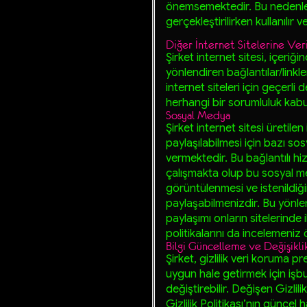
önemsemektedir. Bu nedenle kr
gerçekleştirilirken kullanılır 
Diğer İnternet Sitelerine Veri
Şirket internet sitesi, içeriği
yönlendiren bağlantılar/linkle
internet siteleri için geçerli d
herhangi bir sorumluluk kab
Sosyal Medya
Şirket internet sitesi üretile
paylaşılabilmesi için bazı s
vermektedir. Bu bağlantılı h
çalışmakta olup bu sosyal med
görüntülenmesi ve istenildiği
paylaşabilmenizdir. Bu yönlend
paylaşımı onların sitelerinde ila
politikalarını da incelemeniz
Bilgi Güncelleme ve Değişikli
Şirket, gizlilik veri koruma p
uygun hale getirmek için işbu G
değiştirebilir. Değişen Gizlilik
Gizlilik Politikası’nın güncel 