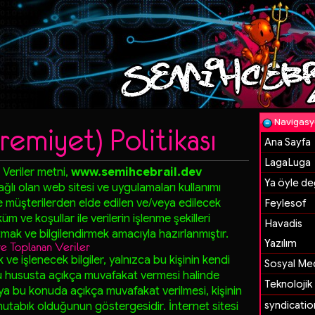
Navigas
remiyet) Politikası
Ana Sayfa
LagaLuga
l Veriler metni,
www.semihcebrail.dev
Ya öyle değ
ağlı olan web sitesi ve uygulamaları kullanımı
de müşterilerden elde edilen ve/veya edilecek
Feylesof
küm ve koşullar ile verilerin işlenme şekilleri
Havadis
atmak ve bilgilendirmek amacıyla hazırlanmıştır.
Yazılım
 ve Toplanan Veriler
cak ve işlenecek bilgiler, yalnızca bu kişinin kendi
Sosyal Me
bu hususta açıkça muvafakat vermesi halinde
Teknolojik
ya bu konuda açıkça muvafakat verilmesi, kişinin
syndicatio
e mutabık olduğunun göstergesidir. İnternet sitesi