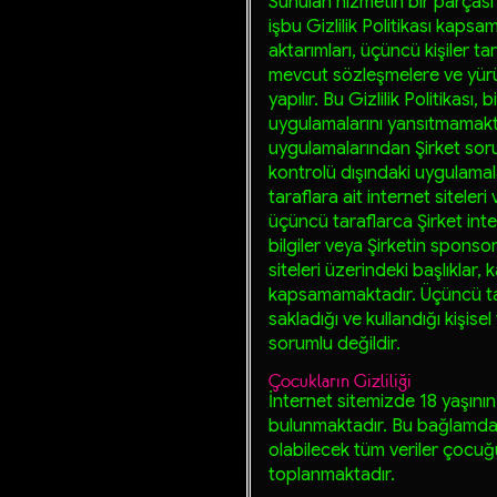
Sunulan hizmetin bir parçası ol
işbu Gizlilik Politikası kapsam
aktarımları, üçüncü kişiler ta
mevcut sözleşmelere ve yür
yapılır. Bu Gizlilik Politikası, 
uygulamalarını yansıtmamaktad
uygulamalarından Şirket soruml
kontrolü dışındaki uygulamala
taraflara ait internet siteleri
üçüncü taraflarca Şirket int
bilgiler veya Şirketin sponso
siteleri üzerindeki başlıklar
kapsamamaktadır. Üçüncü taraf
sakladığı ve kullandığı kişisel
sorumlu değildir.
Çocukların Gizliliği
İnternet sitemizde 18 yaşının 
bulunmaktadır. Bu bağlamda
olabilecek tüm veriler çocuğu
toplanmaktadır.