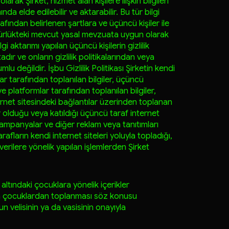
arak Şirket, hizmet alan kişilere ilişkin bilgileri
ında elde edilebilir ve aktarabilir. Bu tür bilgi
rafından belirlenen şartlara ve üçüncü kişiler ile
ürlükteki mevcut yasal mevzuata uygun olarak
bilgi aktarımı yapılan üçüncü kişilerin gizlilik
ır ve onların gizlilik politikalarından veya
u değildir. İşbu Gizlilik Politikası Şirketin kendi
r tarafından toplanılan bilgiler, üçüncü
 ve platformlar tarafından toplanılan bilgiler,
ernet sitesindeki bağlantılar üzerinden toplanan
r olduğu veya katıldığı üçüncü taraf internet
, kampanyalar ve diğer reklam veya tanıtımları
ların kendi internet siteleri yoluyla topladığı,
 verilere yönelik yapılan işlemlerden Şirket
altındaki çocuklara yönelik içerikler
 çocuklardan toplanması söz konusu
n velisinin ya da vasisinin onayıyla