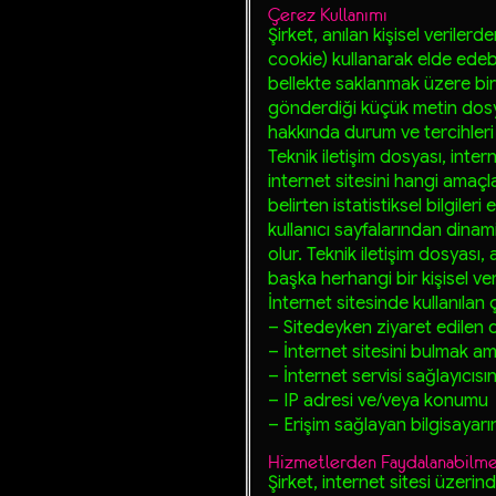
Çerez Kullanımı
Şirket, anılan kişisel verilerd
cookie) kullanarak elde edebi
bellekte saklanmak üzere bir i
gönderdiği küçük metin dosyala
hakkında durum ve tercihleri s
Teknik iletişim dosyası, interne
internet sitesini hangi amaçla
belirten istatistiksel bilgiler
kullanıcı sayfalarından dinam
olur. Teknik iletişim dosyası
başka herhangi bir kişisel ver
İnternet sitesinde kullanılan 
– Sitedeyken ziyaret edilen di
– İnternet sitesini bulmak ama
– İnternet servisi sağlayıcısın
– IP adresi ve/veya konumu
– Erişim sağlayan bilgisayarın
Hizmetlerden Faydalanabilme
Şirket, internet sitesi üzerin