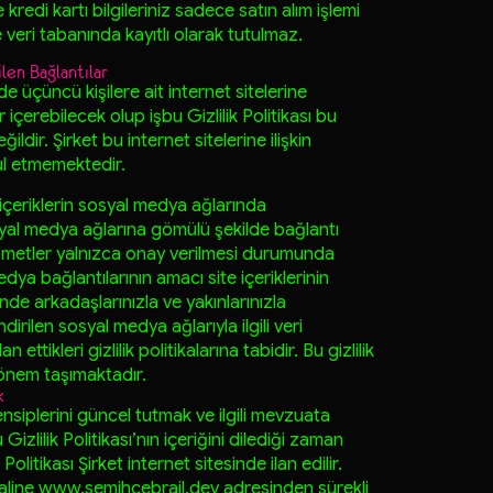
edi kartı bilgileriniz sadece satın alım işlemi
ve veri tabanında kayıtlı olarak tutulmaz.
len Bağlantılar
nde üçüncü kişilere ait internet sitelerine
r içerebilecek olup işbu Gizlilik Politikası bu
eğildir. Şirket bu internet sitelerine ilişkin
ul etmemektedir.
n içeriklerin sosyal medya ağlarında
osyal medya ağlarına gömülü şekilde bağlantı
izmetler yalnızca onay verilmesi durumunda
ya bağlantılarının amacı site içeriklerinin
nde arkadaşlarınızla ve yakınlarınızla
irilen sosyal medya ağlarıyla ilgili veri
n ettikleri gizlilik politikalarına tabidir. Bu gizlilik
 önem taşımaktadır.
k
rensiplerini güncel tutmak ve ilgili mevzuata
izlilik Politikası’nın içeriğini dilediği zaman
 Politikası Şirket internet sitesinde ilan edilir.
haline
www.semihcebrail.dev
adresinden sürekli