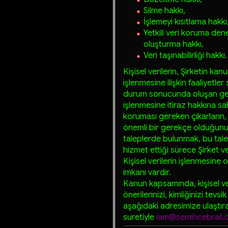
Silme hakkı,
İşlemeyi kısıtlama hakkı
Yetkili veri koruma de
oluşturma hakkı,
Veri taşınabilirliği hakkı.
Kişisel verilerin, Şirketin k
işlenmesine ilişkin faaliyetl
durum sonucunda oluşan gerekç
işlenmesine itiraz hakkına sahi
koruması gereken çıkarların, 
önemli bir gerekçe olduğunu
taleplerde bulunmak, bu tal
hizmet ettiği sürece Şirket ve
Kişisel verilerin işlenmesine 
imkanı vardır.
Kanun kapsamında, kişisel veril
önerilerinizi, kimliğinizi tevsi
aşağıdaki adresimize ulaştıra
suretiyle
iam@semihcebrail.