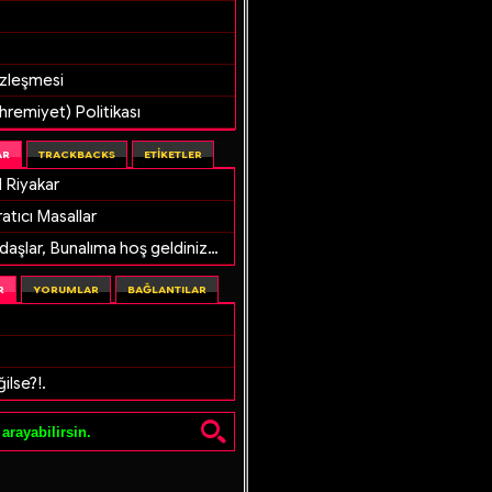
zleşmesi
ahremiyet) Politikası
AR
TRACKBACKS
ETIKETLER
 Riyakar
ratıcı Masallar
daşlar, Bunalıma hoş geldiniz…
R
YORUMLAR
BAĞLANTILAR
ilse?!.