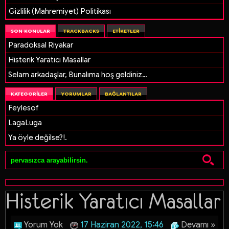
Gizlilik (Mahremiyet) Politikası
SON KONULAR
TRACKBACKS
ETIKETLER
Paradoksal Riyakar
Histerik Yaratıcı Masallar
Selam arkadaşlar, Bunalıma hoş geldiniz…
KATEGORILER
YORUMLAR
BAĞLANTILAR
Feylesof
LagaLuga
Ya öyle değilse?!.
Histerik Yaratıcı Masallar
Yorum Yok
17 Haziran 2022, 15:46
Devamı »